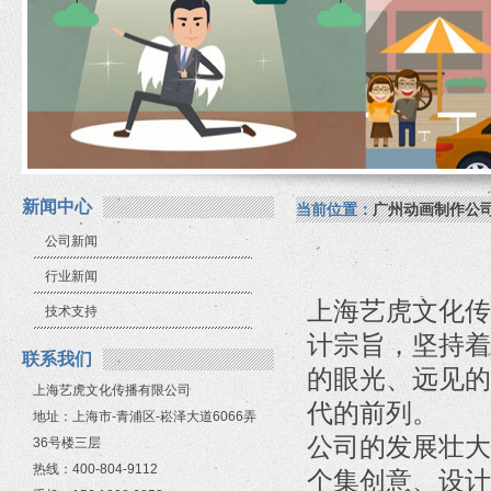
新闻中心
当前位置：
广州动画制作公
公司新闻
行业新闻
上海艺虎文化传
技术支持
计宗旨，坚持着
联系我们
的眼光、远见的
上海艺虎文化传播有限公司
代的前列。
地址：上海市-青浦区-崧泽大道6066弄
公司的发展壮大
36号楼三层
热线：400-804-9112
个集创意、设计