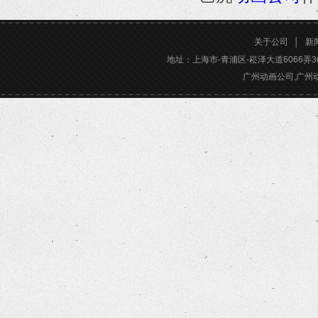
关于公司
│
新
地址：上海市-青浦区-崧泽大道6066弄36号楼三
广州动画公司,广州动