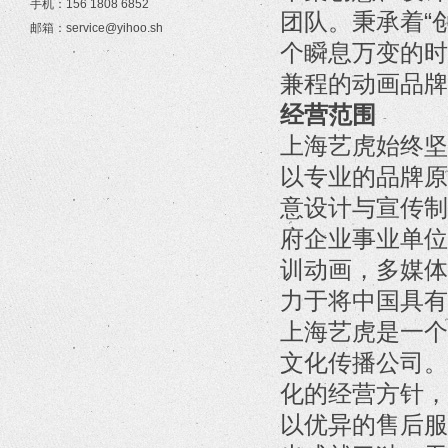
手机：156 1808 6852
团队。秉承着“
邮箱：service@yihoo.sh
个瞬息万变的时
兼程的动画品牌
经营范围
上海艺虎始终坚
以专业的品牌原
意设计与宣传制
府企业事业单位
训动画，多媒体
力于将中国具有
上海艺虎是一个
文化传播公司。
化的经营方针，
以优异的售后服