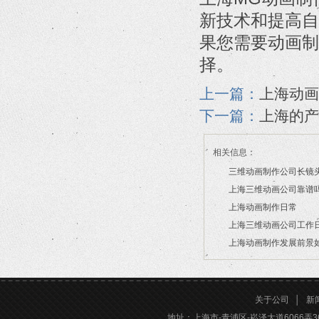
新技术和提高自
果您需要动画制
择。
上一篇：
上海动画
下一篇：
上海的产
相关信息：
三维动画制作公司长镜
上海三维动画公司靠谱
2026/07/21
上海动画制作日常
2026/03/16
上海三维动画公司工作
2026/03/12
上海动画制作发展前景
2026/02/28
2026/02/24
关于公司
│
新
地址：上海市-青浦区-崧泽大道6066弄36号楼三