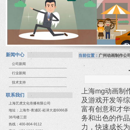
新闻中心
当前位置：
广州动画制作公
公司新闻
行业新闻
技术支持
上海mg动画制
联系我们
及游戏开发等综
上海艺虎文化传播有限公司
富有创意和才华
地址：上海市-青浦区-崧泽大道6066弄
务和出色的作品
36号楼三层
热线：400-804-9112
力，快速成长为