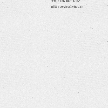
手机：156 1808 6852
邮箱：service@yihoo.sh