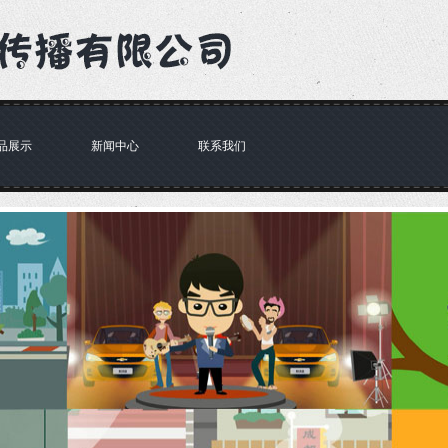
品展示
新闻中心
联系我们