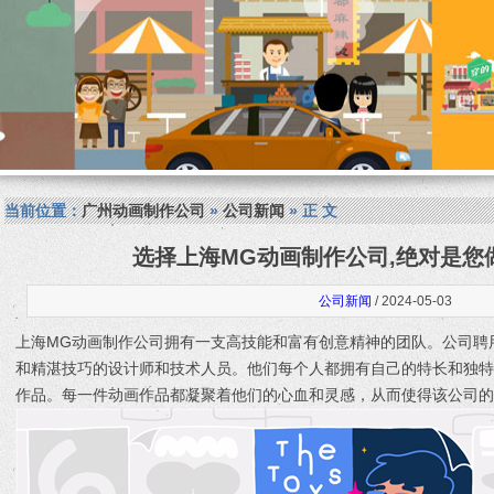
当前位置：
广州动画制作公司
»
公司新闻
» 正 文
选择上海MG动画制作公司,绝对是您
公司新闻
/ 2024-05-03
上海MG动画制作公司拥有一支高技能和富有创意精神的团队。公司聘
和精湛技巧的设计师和技术人员。他们每个人都拥有自己的特长和独
作品。每一件动画作品都凝聚着他们的心血和灵感，从而使得该公司的