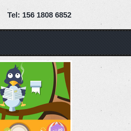
Tel: 156 1808 6852