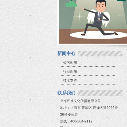
新闻中心
公司新闻
行业新闻
技术支持
联系我们
上海艺虎文化传播有限公司
地址：上海市-青浦区-崧泽大道6066弄
36号楼三层
热线：400-804-9112