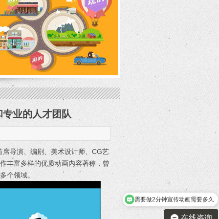
和专业的人才团队
首席导演、编剧、美术设计师、CG艺
制作丰富多样的优质动画内容著称，曾
多个领域。
需要做2分钟宣传动画需要多久
在线咨询