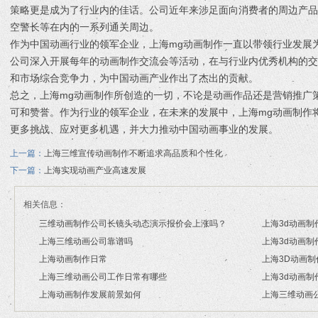
策略更是成为了行业内的佳话。公司近年来涉足面向消费者的周边产品
空警长等在内的一系列通关周边。
作为中国动画行业的领军企业，上海mg动画制作一直以带领行业发展
公司深入开展每年的动画制作交流会等活动，在与行业内优秀机构的
和市场综合竞争力，为中国动画产业作出了杰出的贡献。
总之，上海mg动画制作所创造的一切，不论是动画作品还是营销推广
可和赞誉。作为行业的领军企业，在未来的发展中，上海mg动画制作
更多挑战、应对更多机遇，并大力推动中国动画事业的发展。
上一篇：
上海三维宣传动画制作不断追求高品质和个性化
下一篇：
上海实现动画产业高速发展
相关信息：
三维动画制作公司长镜头动态演示报价会上涨吗？
上海3d动画制
上海三维动画公司靠谱吗
上海3d动画制
2026/07/21
2026/03/17
上海动画制作日常
上海3D动画
2026/03/16
2026/03/13
上海三维动画公司工作日常有哪些
上海3d动画制
2026/03/12
2026/03/02
上海动画制作发展前景如何
上海三维动画
2026/02/28
2026/02/26
2026/02/24
2026/01/30