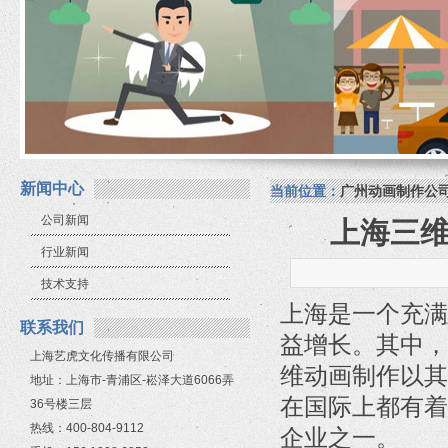
新闻中心
当前位置：
广州动画制作公
公司新闻
上海三
行业新闻
技术支持
上海是一个充满
联系我们
益增长。其中，
上海艺虎文化传播有限公司
维动画制作以其
地址：上海市-青浦区-崧泽大道6066弄
在国际上都有着
36号楼三层
热线：400-804-9112
企业之一。