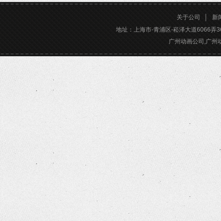
关于公司
│
新
地址：上海市-青浦区-崧泽大道6066弄36号楼三
广州动画公司,广州动