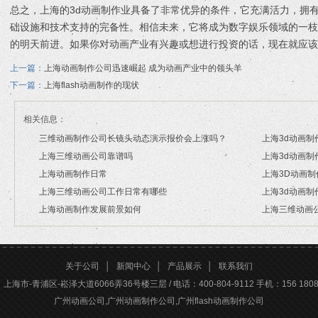
总之，上海的3d动画制作业具备了非常优异的条件，它充满活力，拥
础设施和技术支持的完备性。相信未来，它将成为数字娱乐领域的一
的明天前进。如果你对动画产业有兴趣或想进行投资的话，现在就应该
上一篇：
上海动画制作公司迅速崛起 成为动画产业中的领头羊
下一篇：
上海flash动画制作的现状
相关信息：
三维动画制作公司长镜头动态演示报价会上涨吗？
上海3d动画制
上海三维动画公司靠谱吗
上海3d动画制
2026/07/21
2026/03/17
上海动画制作日常
上海3D动画
2026/03/16
2026/03/13
上海三维动画公司工作日常有哪些
上海3d动画制
2026/03/12
2026/03/02
上海动画制作发展前景如何
上海三维动画
2026/02/28
2026/02/26
2026/02/24
2026/01/30
关于公司
│
新闻中心
│
产品展示
│
联系我们
上海市-青浦区-崧泽大道6066弄36号楼三层 / 电话：400-804-9112 手机：156 1808 
广州动画公司,广州动画制作公司,广州flash动画制作公司