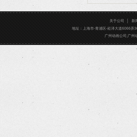
2026/02/24
关于公司
│
新
地址：上海市-青浦区-崧泽大道6066弄36号楼三
广州动画公司,广州动