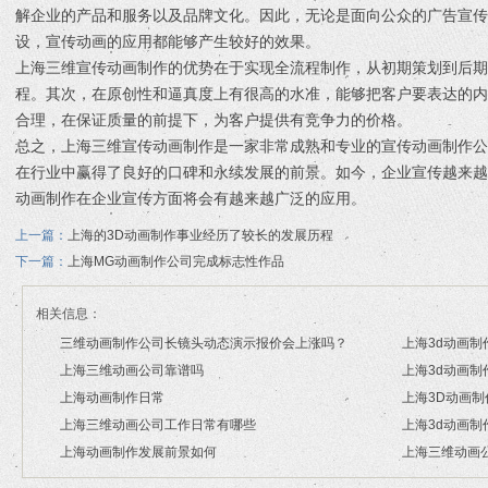
解企业的产品和服务以及品牌文化。因此，无论是面向公众的广告宣传
设，宣传动画的应用都能够产生较好的效果。
上海三维宣传动画制作的优势在于实现全流程制作，从初期策划到后
程。其次，在原创性和逼真度上有很高的水准，能够把客户要表达的
合理，在保证质量的前提下，为客户提供有竞争力的价格。
总之，上海三维宣传动画制作是一家非常成熟和专业的宣传动画制作
在行业中赢得了良好的口碑和永续发展的前景。如今，企业宣传越来
动画制作在企业宣传方面将会有越来越广泛的应用。
上一篇：
上海的3D动画制作事业经历了较长的发展历程
下一篇：
上海MG动画制作公司完成标志性作品
相关信息：
三维动画制作公司长镜头动态演示报价会上涨吗？
上海3d动画制
上海三维动画公司靠谱吗
上海3d动画制
2026/07/21
2026/03/17
上海动画制作日常
上海3D动画
2026/03/16
2026/03/13
上海三维动画公司工作日常有哪些
上海3d动画制
2026/03/12
2026/03/02
上海动画制作发展前景如何
上海三维动画
2026/02/28
2026/02/26
2026/02/24
2026/01/30