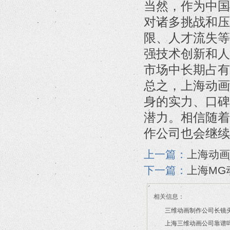
当然，作为中国
对诸多挑战和压
限、人才流失等
强技术创新和人
市场中长期占有
总之，上海动画
身的实力、口碑
潜力。相信随着
作公司也会继续
上一篇：
上海动画
下一篇：
上海MG
相关信息：
三维动画制作公司长镜
上海三维动画公司靠谱
2026/07/21