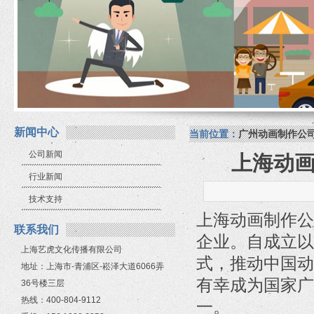
新闻中心
当前位置：
广州动画制作公
公司新闻
上海动
行业新闻
技术支持
上海动画制作公
联系我们
企业。自成立以
上海艺虎文化传播有限公司
式，推动中国动
地址：上海市-青浦区-崧泽大道6066弄
有幸成为国家广
36号楼三层
热线：400-804-9112
一。