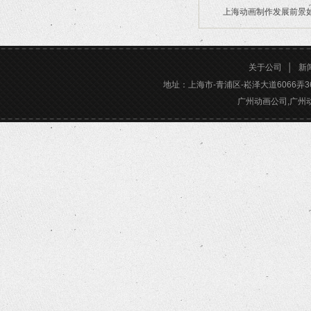
上海动画制作发展前景
2026/02/28
2026/02/24
关于公司
│
新
地址：上海市-青浦区-崧泽大道6066弄36号楼三
广州动画公司,广州动