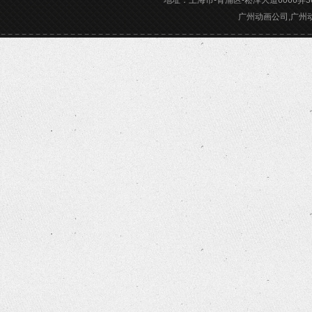
地址：上海市-青浦区-崧泽大道6066弄36号楼三
广州动画公司,广州动