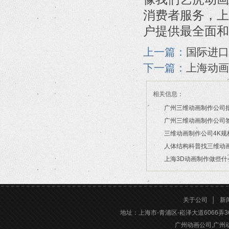
消费者服务，上
户提供最全面和
上一篇：
国际进口
下一篇：
上海动画
相关信息：
广州三维动画制作公司
政策？
广州三维动画制作公司
款？
三维动画制作公司4K
2026/07/29
吗？
人体结构科普找三维动
2026/07/27
上海3D动画制作做些什
2026/07/22
2026/07/20
2026/03/10
关于公司
│
新
地址：上海市-青浦区-崧泽大道6066弄36号楼三
广州动画公司,广州动