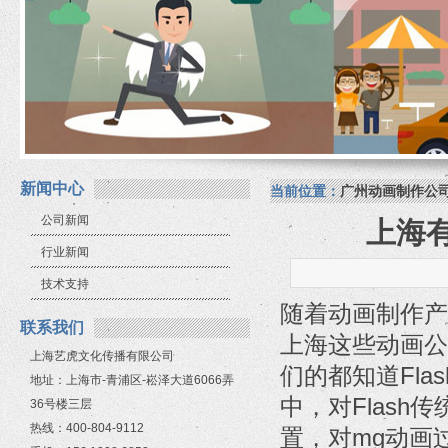
新闻中心
当前位置：
广州动画制作公
公司新闻
上海有
行业新闻
技术支持
随着动画制作产
联系我们
上海这些动画公
上海艺虎文化传播有限公司
们的都知道Fl
地址：上海市-青浦区-崧泽大道6066弄
中，对Flas
36号楼三层
热线：400-804-9112
置，对mg动画