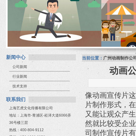
新闻中心
当前位置：
广州动画制作公
公司新闻
动画
行业新闻
技术支持
像动画宣传片这
联系我们
片制作形式，在
上海艺虎文化传播有限公司
又能让观众产生
地址：上海市-青浦区-崧泽大道6066弄
然就比较受企业
36号楼三层
热线：400-804-9112
司制作宣传片有