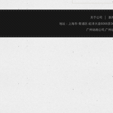
2026/02/24
关于公司
│
新
地址：上海市-青浦区-崧泽大道6066弄36号楼三
广州动画公司,广州动