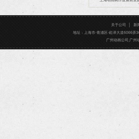
上海动画制作发展前景
2026/02/28
2026/02/24
关于公司
│
新
地址：上海市-青浦区-崧泽大道6066弄36号楼三
广州动画公司,广州动