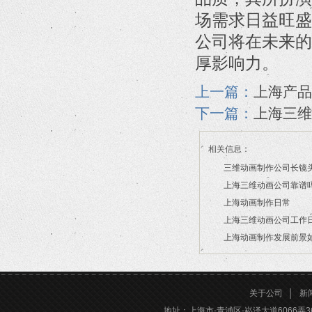
场需求日益旺盛
公司将在未来的
厚影响力。
上一篇：
上海产品
下一篇：
上海三维
相关信息：
三维动画制作公司长镜
上海三维动画公司靠谱
2026/07/21
上海动画制作日常
2026/03/16
上海三维动画公司工作
2026/03/12
上海动画制作发展前景
2026/02/28
2026/02/24
关于公司
│
新
地址：上海市-青浦区-崧泽大道6066弄36号楼三