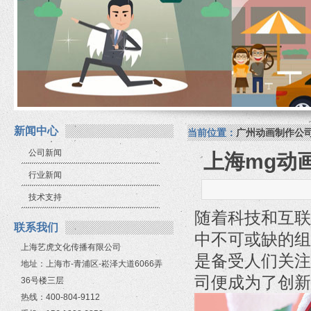
新闻中心
当前位置：
广州动画制作公
公司新闻
上海mg动
行业新闻
技术支持
随着科技和互联
联系我们
中不可或缺的组
上海艺虎文化传播有限公司
是备受人们关注
地址：上海市-青浦区-崧泽大道6066弄
司便成为了创新
36号楼三层
热线：400-804-9112