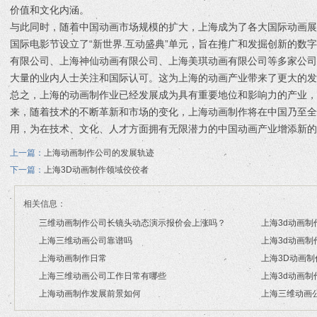
价值和文化内涵。
与此同时，随着中国动画市场规模的扩大，上海成为了各大国际动画展的
国际电影节设立了“新世界.互动盛典”单元，旨在推广和发掘创新的数
有限公司、上海神仙动画有限公司、上海美琪动画有限公司等多家公
大量的业内人士关注和国际认可。这为上海的动画产业带来了更大的发
总之，上海的动画制作业已经发展成为具有重要地位和影响力的产业，
来，随着技术的不断革新和市场的变化，上海动画制作将在中国乃至
用，为在技术、文化、人才方面拥有无限潜力的中国动画产业增添新的
上一篇：
上海动画制作公司的发展轨迹
下一篇：
上海3D动画制作领域佼佼者
相关信息：
三维动画制作公司长镜头动态演示报价会上涨吗？
上海3d动画制
上海三维动画公司靠谱吗
上海3d动画制
2026/07/21
2026/03/17
上海动画制作日常
上海3D动画
2026/03/16
2026/03/13
上海三维动画公司工作日常有哪些
上海3d动画制
2026/03/12
2026/03/02
上海动画制作发展前景如何
上海三维动画
2026/02/28
2026/02/26
2026/02/24
2026/01/30