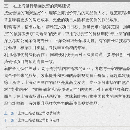
三、 在上海进行动画投资的策略建议
接受合理的“地域溢价”： 理解上海报价背后的高品质人才、规范流程
常意味着更少的沟通成本、更低的项目风险和更优质的作品成果。
明确需求，精准匹配： 清晰定义项目目标、质量要求和预算范围，据
层”的预算去要求“高端层”的效果，或用“执行层”的价格期待“专业层”的
深度考察公司案例与专长： 上海公司细分领域明显。有的擅长科技感
疗领域。根据项目类型，寻找垂直领域的专家。
利用地域优势深化合作： 同城便利便于面对面深度沟通、参与创意工
势确保项目与预期高度一致。
着眼长期伙伴关系： 对于有持续内容需求的企业，考虑与一家理解品
期合作带来的默契、效率提升和累积的品牌视觉资产价值，远超单次项
综上所述，上海动画制作的价格是其高度发达、专业细分市场的自然
对 “专业信任”、“效率保障”和“品质确定性” 的购买。对于追求品牌
而言，在上海市场进行动画投资，意味着能够链接中国顶尖的创意资
起市场检验、有效提升品牌竞争力的高质量视觉作品。
上一篇：
上海三维动画公司收费解读
下一篇：
上海三维动画公司如何选择