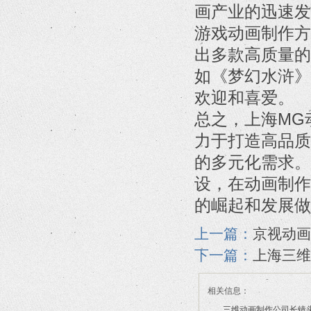
画产业的迅速发
游戏动画制作方
出多款高质量的
如《梦幻水浒》
欢迎和喜爱。
总之，上海MG
力于打造高品质
的多元化需求。
设，在动画制作
的崛起和发展做
上一篇：
京视动画
下一篇：
上海三维
相关信息：
三维动画制作公司长镜