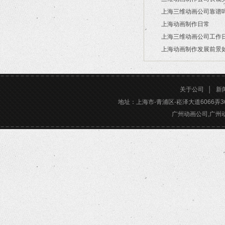
上海三维动画公司靠谱
2026/07/21
上海动画制作日常
2026/03/16
上海三维动画公司工作
2026/03/12
上海动画制作发展前景
2026/02/28
2026/02/24
关于公司
│
新
地址：上海市-青浦区-崧泽大道6066弄36号楼三
广州动画公司,广州动