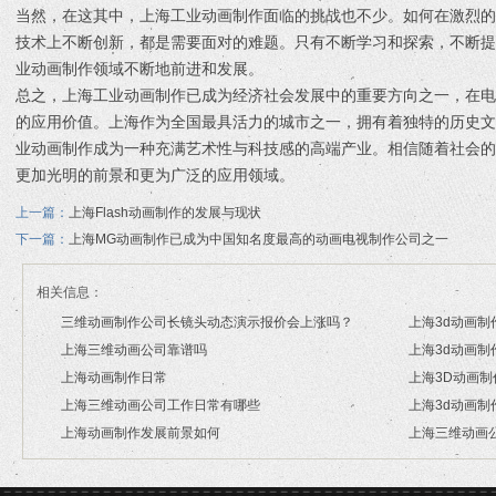
当然，在这其中，上海工业动画制作面临的挑战也不少。如何在激烈
技术上不断创新，都是需要面对的难题。只有不断学习和探索，不断
业动画制作领域不断地前进和发展。
总之，上海工业动画制作已成为经济社会发展中的重要方向之一，在
的应用价值。上海作为全国最具活力的城市之一，拥有着独特的历史
业动画制作成为一种充满艺术性与科技感的高端产业。相信随着社会
更加光明的前景和更为广泛的应用领域。
上一篇：
上海Flash动画制作的发展与现状
下一篇：
上海MG动画制作已成为中国知名度最高的动画电视制作公司之一
相关信息：
三维动画制作公司长镜头动态演示报价会上涨吗？
上海3d动画制
上海三维动画公司靠谱吗
上海3d动画制
2026/07/21
2026/03/17
上海动画制作日常
上海3D动画
2026/03/16
2026/03/13
上海三维动画公司工作日常有哪些
上海3d动画制
2026/03/12
2026/03/02
上海动画制作发展前景如何
上海三维动画
2026/02/28
2026/02/26
2026/02/24
2026/01/30