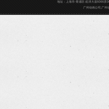
地址：上海市-青浦区-崧泽大道6066弄36号楼三
广州动画公司,广州动