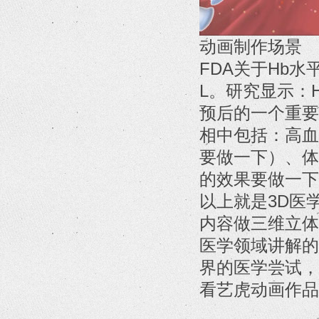
动画制作场景
FDA关于Hb水
L。研究显示：
预后的一个重要
相中包括：高血
要做一下）、体
的效果要做一下
以上就是3D医
内容做三维立体
医学领域讲解的
界的医学尝试，
看艺虎动画作品