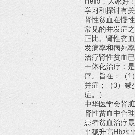
Hello，大
学习和探讨有关
肾性贫血在慢性
常见的并发症之
正比。肾性贫血
发病率和病死率
治疗肾性贫血已
一体化治疗：是
疗。旨在：（1
并症；（3）减
症。）
中华医学会肾脏
肾性贫血中合理
患者贫血治疗最
平稳升高Hb水