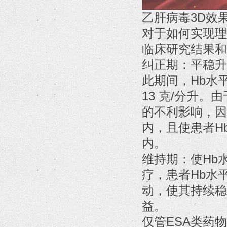
乙肝病毒3D效
对于如何实现理
临床研究结果和
纠正期：平稳升
此期间，Hb水平
13 克/分升
的不利影响，因此
内，且使患者H
内。
维持期：使Hb
疗，患者Hb水
动，使其持续稳
益。
仅管ESA类药