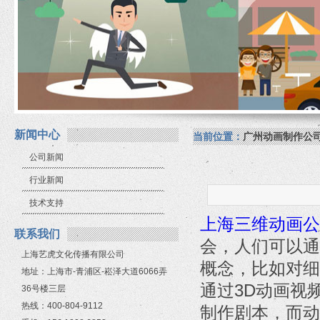
新闻中心
当前位置：
广州动画制作公
公司新闻
行业新闻
技术支持
上海三维动画公
联系我们
会，人们可以通
上海艺虎文化传播有限公司
概念，比如对细
地址：上海市-青浦区-崧泽大道6066弄
通过3D动画视
36号楼三层
热线：400-804-9112
制作剧本，而动