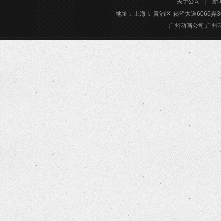
关于公司
│
新
地址：上海市-青浦区-崧泽大道6066弄36号楼三
广州动画公司,广州动